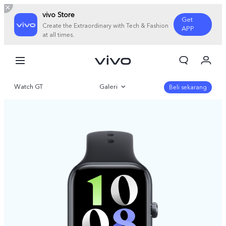
vivo Store
Get
Create the Extraordinary with Tech & Fashion
APP
at all times.
Orderan saya
Keranjang
Watch GT
Galeri
Masuk/Daftar
Beli sekarang
Akun Saya
Gambaran Umum