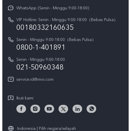
Y31d Pro
Funtouch OS
WhatsApp (Senin - Minggu 9:00-18:00)
Sejarah
V70
Pembaruan Sistem
VIP Hotline: Senin - Minggu 9:00-18:00（Bebas Pulsa）
Berita
V70 FE
00180332160635
Harga Spare Part
Karir
Y05
Senin - Minggu 9:00-18:00（Bebas Pulsa）
Otentikasi IMEI
Pemberitahuan Hukum
0800-1-401891
X300 Pro
Cek status perbaikan
Tentang Kami
Senin - Minggu 9:00-18:00
Gerai Terdekat
Kebijakan Garansi vivo
021-50960348
CSR
Lihat Semua
Layanan Perbaikan Antar Jemput
service.id@vivo.com
Pusat Privasi vivo
Vast Finance
Keberlanjutan
Ikuti kami
Unduh LUT untuk Memulihkan Log
Indonesia | Pilih negara/wilayah