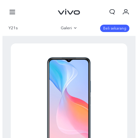
Y21s
Galeri
Beli sekarang
Gambaran Umum
Parameter