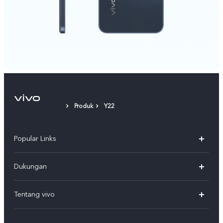
Produk
Y22
Popular Links
Y500
Dukungan
T5
FAQs
Tentang vivo
T5 Pro
Service Center
Info vivo
Y31d Pro