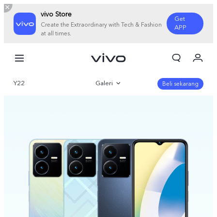
vivo Store
Get
Create the Extraordinary with Tech & Fashion
APP
at all times.
Orderan saya
Keranjang
Y22
Galeri
Masuk/Daftar
Beli sekarang
Akun Saya
Gambaran Umum
Parameter