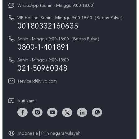
Funtouch OS
WhatsApp (Senin - Minggu 9:00-18:00)
Sejarah
V70
Pembaruan Sistem
VIP Hotline: Senin - Minggu 9:00-18:00（Bebas Pulsa）
Berita
V70 FE
00180332160635
Harga Spare Part
Karir
Y05
Senin - Minggu 9:00-18:00（Bebas Pulsa）
Otentikasi IMEI
Pemberitahuan Hukum
0800-1-401891
X300 Pro
Cek status perbaikan
Tentang Kami
Senin - Minggu 9:00-18:00
Gerai Terdekat
Kebijakan Garansi vivo
021-50960348
CSR
Lihat Semua
Layanan Perbaikan Antar Jemput
service.id@vivo.com
Pusat Privasi vivo
Vast Finance
Keberlanjutan
Ikuti kami
Unduh LUT untuk Memulihkan Log
Indonesia | Pilih negara/wilayah