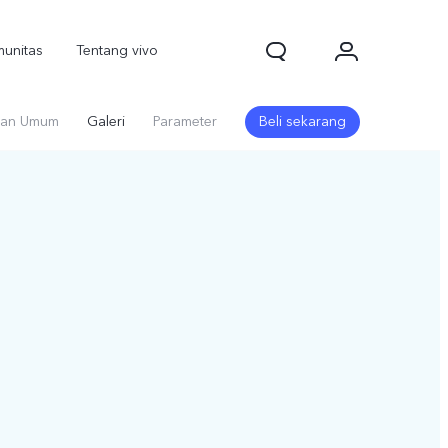
unitas
Tentang vivo
an Umum
Galeri
Parameter
Beli sekarang
1d Pro
V70
V70 FE
baru
baru
baru