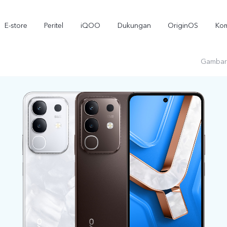
E-store
Peritel
iQOO
Dukungan
OriginOS
Kom
Gambar
T5
T5 Pro
Y3
baru
baru