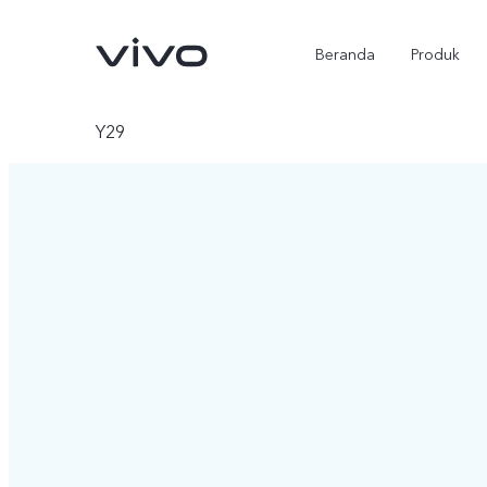
Beranda
Produk
Y29
Y500
X300 Ultra
baru
baru