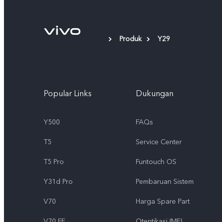
Produk
Y29
Popular Links
Dukungan
Y500
FAQs
T5
Service Center
T5 Pro
Funtouch OS
Y31d Pro
Pembaruan Sistem
V70
Harga Spare Part
V70 FE
Otentikasi IMEI