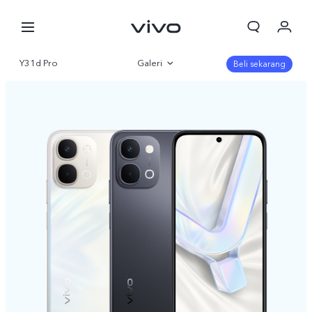
Y31d Pro
Galeri
Beli sekarang
Gambaran Umum
Parameter