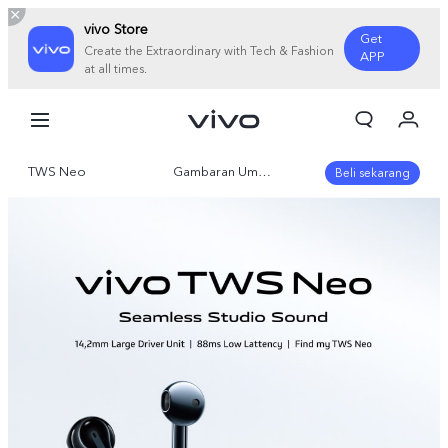
vivo Store
Get
Create the Extraordinary with Tech & Fashion
APP
at all times.
Orderan saya
Keranjang
TWS Neo
Gambaran Umum
Masuk/Daftar
Beli sekarang
Akun Saya