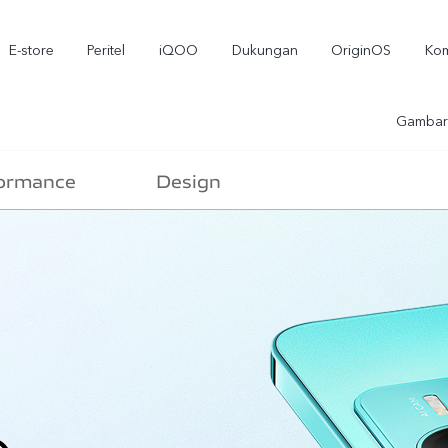
E-store
Peritel
iQOO
Dukungan
OriginOS
Kom
Gambar
ormance
Design
T5
T5 Pro
Y3
baru
baru