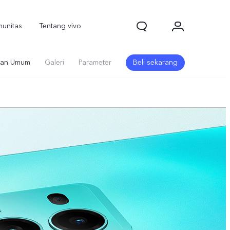
unitas
Tentang vivo
an Umum
Galeri
Parameter
Beli sekarang
1d Pro
V70
V70 FE
baru
baru
baru