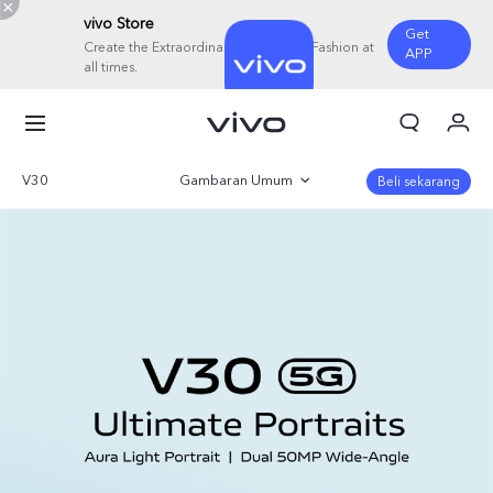
vivo Store
Get
Create the Extraordinary with Tech & Fashion at
APP
all times.
Orderan saya
Keranjang
V30
Gambaran Umum
Beli sekarang
Masuk/Daftar
Galeri
Akun Saya
Parameter