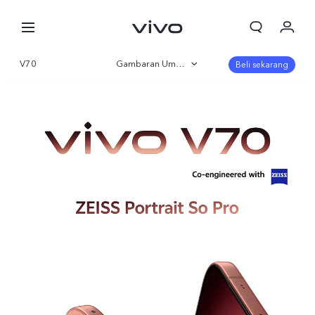
V70
Gambaran Umum
Beli sekarang
Galeri
Parameter