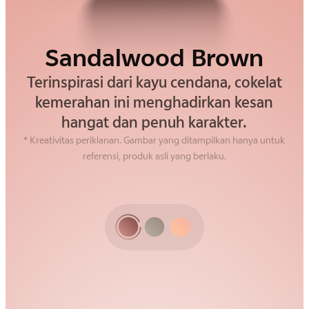
Sandalwood Brown
Golden Hour
Alpine Gray
Terinspirasi dari kayu cendana, cokelat
Keteguhan pegunungan tercermin
Warna langit saat senja dihadirkan
dalam abu-abu yang tegas dan elegan,
kemerahan ini menghadirkan kesan
dalam rona hangat yang lembut,
memancarkan kekuatan yang stabil dan
menciptakan nuansa yang memikat
hangat dan penuh karakter.
namun tetap refined.
tak berlebihan.
* Kreativitas periklanan. Gambar yang ditampilkan hanya untuk
referensi, produk asli yang berlaku.