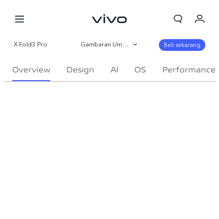
X Fold3 Pro
Gambaran Umum
Beli sekarang
Galeri
Overview
Design
AI
OS
Performance
Parameter