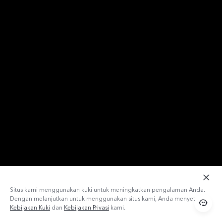
Situs kami menggunakan kuki untuk meningkatkan pengalaman Anda.
Dengan melanjutkan untuk menggunakan situs kami, Anda menyetujui
Kebijakan Kuki
dan
Kebijakan Privasi
kami.