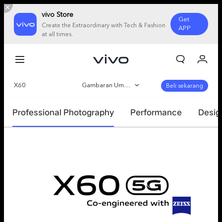
vivo Store
Get
Create the Extraordinary with Tech & Fashion
APP
at all times.
Orderan saya
Keranjang
X60
Gambaran Umum
Masuk/Daftar
Beli sekarang
Akun Saya
Parameter
Professional Photography
Performance
Desig