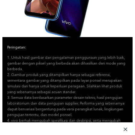
Peringatan:
1. Untuk hasil gambar dan pengalaman penggunaan yang lebih baik,
gambar dengan piksel yang berbeda akan dihasilkan dari mode yang
berbeda.
2. Gambar produk yang ditampilkan hanya sebagai referensi,
sementara gambar yang ditampilkan pada layar ponsel merupakan
simulasi dan hanya untuk keperluan peragaan. Silahkan lihat produk
yang sebenarnya sebagai acuan standar.
3. Semua data berdasarkan parameter desain teknis, hasil pengujian
laboratorium dan data pengujian supplier. Performa yang sebenarnya
dapat bervariasi bergantung pada versi perangkat lunak, lingkungan
pengujian tertentu, dan model ponsel.
4. vivo berhak mengubah spesifikasi dan deskripsi, serta mengubah
produk yang dijelaskan tanpa pemberitahuan sebelumnya.
5. Ukuran layar adalah 6,35 inci diukur secara diagonal persegi