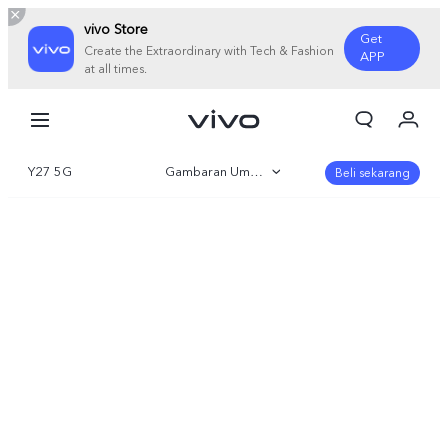
vivo Store
Get
Create the Extraordinary with Tech & Fashion
APP
at all times.
Orderan saya
Keranjang
Y27 5G
Gambaran Umum
Masuk/Daftar
Beli sekarang
Akun Saya
Galeri
Parameter