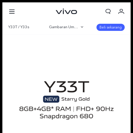
Y33T / Y33s
Gambaran Umum
Beli sekarang
Galeri
Parameter