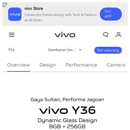
vivo Store
Get
Create the Extraordinary with Tech & Fashion
APP
at all times.
Orderan saya
Keranjang
Y36
Gambaran Umum
Masuk/Daftar
Beli sekarang
Akun Saya
Galeri
Overview
Design
Performance
Camera
Parameter