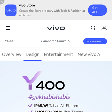
vivo Store
Get
Create the Extraordinary with Tech & Fashion at
APP
all times.
Orderan saya
Keranjang
Y400
Gambaran Umum
Beli sekarang
Masuk/Daftar
Galeri
Overview
Design
Entertainment
New vivo AI
Akun Saya
Parameter