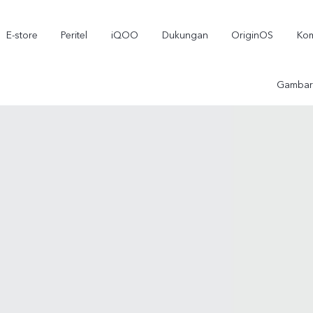
E-store
Peritel
iQOO
Dukungan
OriginOS
Kom
Gambar