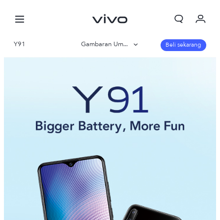
Y91
Gambaran Umum
Beli sekarang
Parameter