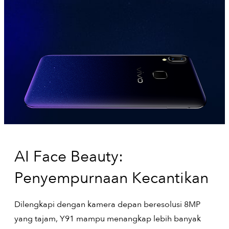
AI Face Beauty:
Penyempurnaan Kecantikan
Dilengkapi dengan kamera depan beresolusi 8MP
yang tajam, Y91 mampu menangkap lebih banyak