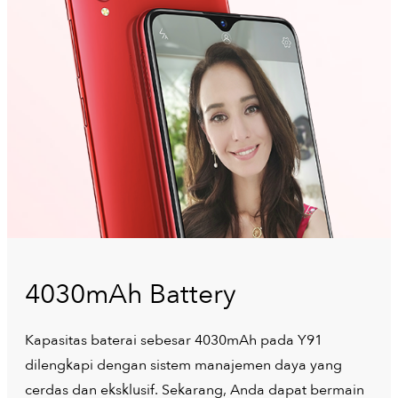
4030mAh Battery
Kapasitas baterai sebesar 4030mAh pada Y91
dilengkapi dengan sistem manajemen daya yang
cerdas dan eksklusif. Sekarang, Anda dapat bermain