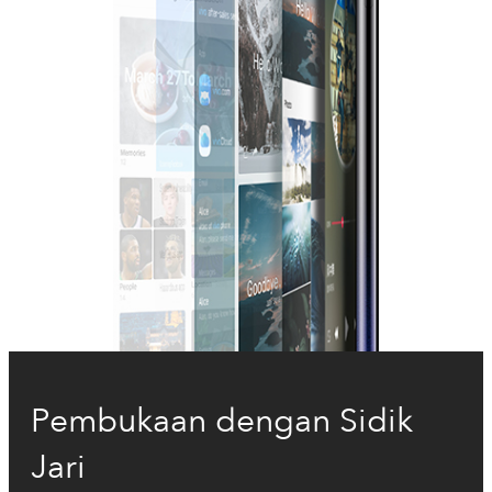
Pembukaan dengan Sidik
Jari