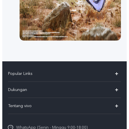
Popular Links
Y500
Dukungan
T5
FAQs
Tentang vivo
T5 Pro
Service Center
Info vivo
Y31d Pro
Funtouch OS
WhatsApp (Senin - Minggu 9:00-18:00)
Sejarah