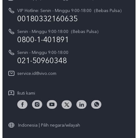
V70
Pembaruan Sistem
VIP Hotline: Senin - Minggu 9:00-18:00（Bebas Pulsa）
Berita
V70 FE
00180332160635
Harga Spare Part
Karir
Y05
Senin - Minggu 9:00-18:00（Bebas Pulsa）
Otentikasi IMEI
Pemberitahuan Hukum
0800-1-401891
X300 Pro
Cek status perbaikan
Tentang Kami
Senin - Minggu 9:00-18:00
Gerai Terdekat
Kebijakan Garansi vivo
021-50960348
CSR
Lihat Semua
Layanan Perbaikan Antar Jemput
service.id@vivo.com
Pusat Privasi vivo
Vast Finance
Keberlanjutan
Ikuti kami
Unduh LUT untuk Memulihkan Log
Indonesia | Pilih negara/wilayah