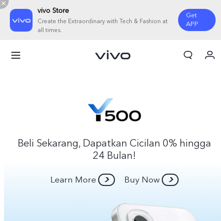
vivo Store
Get
Create the Extraordinary with Tech & Fashion at
APP
all times.
Orderan saya
Keranjang
Masuk/Daftar
Akun Saya
Beli Sekarang, Dapatkan Cicilan 0% hingga
24 Bulan!
Learn More
Buy Now