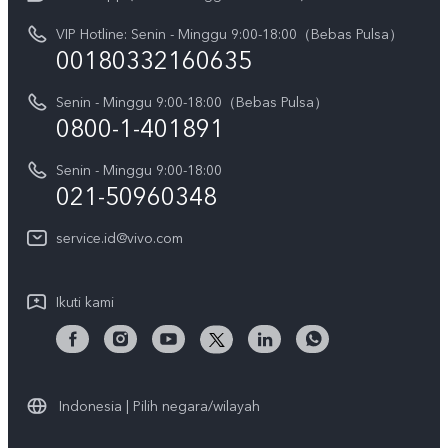
V70
Pembaruan Sistem
VIP Hotline: Senin - Minggu 9:00-18:00（Bebas Pulsa）
Berita
V70 FE
00180332160635
Harga Spare Part
Karir
Y05
Senin - Minggu 9:00-18:00（Bebas Pulsa）
Otentikasi IMEI
Pemberitahuan Hukum
0800-1-401891
X300 Pro
Cek status perbaikan
Tentang Kami
Senin - Minggu 9:00-18:00
Gerai Terdekat
Kebijakan Garansi vivo
021-50960348
CSR
Lihat Semua
Layanan Perbaikan Antar Jemput
service.id@vivo.com
Pusat Privasi vivo
Vast Finance
Keberlanjutan
Ikuti kami
Unduh LUT untuk Memulihkan Log
Indonesia | Pilih negara/wilayah