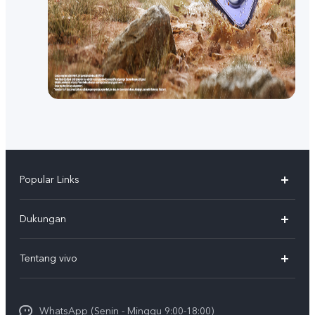
Popular Links
Y500
Dukungan
T5
FAQs
Tentang vivo
T5 Pro
Service Center
Info vivo
Y31d Pro
Funtouch OS
WhatsApp (Senin - Minggu 9:00-18:00)
Sejarah