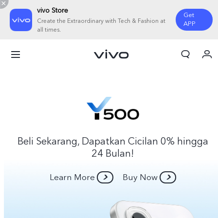
vivo Store
Get
Create the Extraordinary with Tech & Fashion at
APP
all times.
Orderan saya
Keranjang
Masuk/Daftar
Akun Saya
Beli Sekarang, Dapatkan Cicilan 0% hingga
24 Bulan!
Learn More
Buy Now