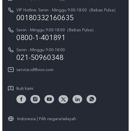
V70
Pembaruan Sistem
VIP Hotline: Senin - Minggu 9:00-18:00（Bebas Pulsa）
Berita
V70 FE
00180332160635
Harga Spare Part
Karir
Y05
Senin - Minggu 9:00-18:00（Bebas Pulsa）
Otentikasi IMEI
Pemberitahuan Hukum
0800-1-401891
X300 Pro
Cek status perbaikan
Tentang Kami
Senin - Minggu 9:00-18:00
Gerai Terdekat
Kebijakan Garansi vivo
021-50960348
CSR
Lihat Semua
Layanan Perbaikan Antar Jemput
service.id@vivo.com
Pusat Privasi vivo
Vast Finance
Keberlanjutan
Ikuti kami
Unduh LUT untuk Memulihkan Log
Indonesia | Pilih negara/wilayah