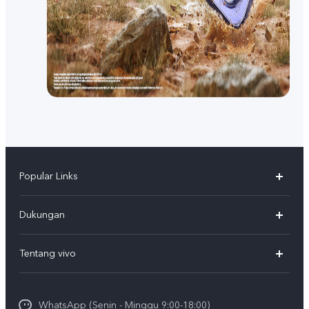
Popular Links
Y500
Dukungan
T5
FAQs
Tentang vivo
T5 Pro
Service Center
Info vivo
Y31d Pro
Funtouch OS
WhatsApp (Senin - Minggu 9:00-18:00)
Sejarah