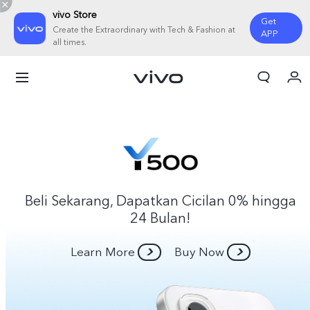
vivo Store
Get
Create the Extraordinary with Tech & Fashion at
APP
all times.
Orderan saya
Keranjang
Masuk/Daftar
Akun Saya
Beli Sekarang, Dapatkan Cicilan 0% hingga
24 Bulan!
Learn More
Buy Now