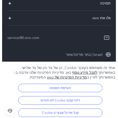
תמיכה
Y36
אימות מספר IMEI
גלו את vivo
Y76 5G
עדכון מערכת
תקנון
Y33s
תקנון שירות
service@il.vivo.com
אודותינו
Y21
הצהרת הפרטיות לשירות הלקוחות
קיימא
Y22s
Israel | בחר מדינה/אזור
תנאי הפרטיות של vivo
אתר זה משתמש בקובצי Cookie, הן של צד והן של צד שלישי.
באפשרותך
לקבל מידע נוסף
כאן. מדיניות הפרטיות שלנו עדכנה ב-
;
© 2026 vivo Mobile Communication Co., Ltd. כל הזכויות שמורות.
באפשרותך לעיין ב
מדיניות הפרטיות של vivo
המעודכנת.
מדיניות קובצי ה-Cookie של vivo
|
מדיניות הפרטיות של vivo
|
תמיכת פרטיות
|
הגדרת קובצי Cookie
העדפות הסכמה
דחה קובצי Cookie לא חיוניים
קבל את כל קובצי ה-Cookie