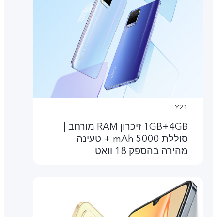
Y21
4GB‏+1GB זיכרון RAM מורחב |
סוללת 5000 mAh + טעינה
מהירה בהספק 18 וואט