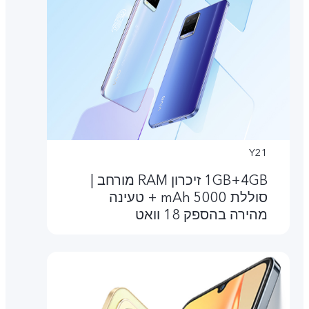
Y21
4GB‏+1GB זיכרון RAM מורחב |
סוללת 5000 mAh + טעינה
מהירה בהספק 18 וואט