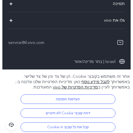
תמיכה
Y36
אימות מספר IMEI
גלו את vivo
Y76 5G
עדכון מערכת
תקנון
Y33s
תקנון שירות
service@il.vivo.com
אודותינו
Y21
הצהרת הפרטיות לשירות הלקוחות
קיימא
Y22s
Israel | בחר מדינה/אזור
תנאי הפרטיות של vivo
אתר זה משתמש בקובצי Cookie, הן של צד והן של צד שלישי.
באפשרותך
לקבל מידע נוסף
כאן. מדיניות הפרטיות שלנו עדכנה ב-
;
© 2026 vivo Mobile Communication Co., Ltd. כל הזכויות שמורות.
באפשרותך לעיין ב
מדיניות הפרטיות של vivo
המעודכנת.
מדיניות קובצי ה-Cookie של vivo
|
מדיניות הפרטיות של vivo
|
תמיכת פרטיות
העדפות הסכמה
דחה קובצי Cookie לא חיוניים
קבל את כל קובצי ה-Cookie