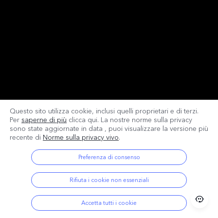
Questo sito utilizza cookie, inclusi quelli proprietari e di terzi.
Per
saperne di più
clicca qui. La nostre norme sulla privacy
sono state aggiornate in data
, puoi visualizzare la versione più
recente di
Norme sulla privacy vivo
.
Preferenza di consenso
Rifiuta i cookie non essenziali
Accetta tutti i cookie