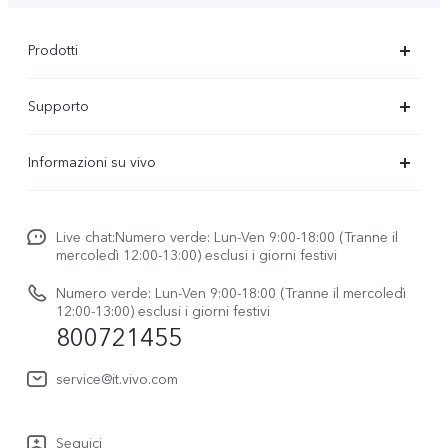
Prodotti
X300-Ultra (NEW)
Supporto
X300 Pro
FAQs
Informazioni su vivo
X300
Centro Assistenza
Newsroom
V70
Funtouch OS
Live chat:Numero verde: Lun-Ven 9:00-18:00 (Tranne il
Lavori con noi
V70 FE
mercoledì 12:00-13:00) esclusi i giorni festivi
Autenticazione IMEI
Netiquette vivo
vivo Watch GT 2
Numero verde: Lun-Ven 9:00-18:00 (Tranne il mercoledì
Aggiornamento del sistema
12:00-13:00) esclusi i giorni festivi
Note legali
800721455
Y31 5G
Manuale utente
Chi siamo
vivo Buds Air3
service@it.vivo.com
Informazioni sulla Garanzia
Sostenibilità
Scarica le LUT per il ripristino di Log
Seguici
Centro per la privacy di vivo