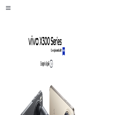
Qualità ZEISS. Oltre ogni aspettativa.
Scopri di più