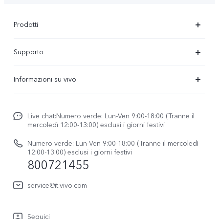
Prodotti
X300-Ultra (NEW)
Supporto
X300 Pro
FAQs
Informazioni su vivo
X300
Centro Assistenza
Newsroom
V70
Funtouch OS
Live chat:Numero verde: Lun-Ven 9:00-18:00 (Tranne il
Lavori con noi
V70 FE
mercoledì 12:00-13:00) esclusi i giorni festivi
Autenticazione IMEI
Netiquette vivo
vivo Watch GT 2
Numero verde: Lun-Ven 9:00-18:00 (Tranne il mercoledì
Aggiornamento del sistema
12:00-13:00) esclusi i giorni festivi
Note legali
800721455
Y31 5G
Manuale utente
Chi siamo
vivo Buds Air3
service@it.vivo.com
Informazioni sulla Garanzia
Sostenibilità
Scarica le LUT per il ripristino di Log
Seguici
Centro per la privacy di vivo