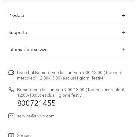
Prodotti
X300-Ultra (NEW)
Supporto
X300 Pro
FAQs
Informazioni su vivo
X300
Centro Assistenza
Newsroom
V70
Funtouch OS
Live chat:Numero verde: Lun-Ven 9:00-18:00 (Tranne il
Lavori con noi
V70 FE
mercoledì 12:00-13:00) esclusi i giorni festivi
Autenticazione IMEI
Netiquette vivo
vivo Watch GT 2
Numero verde: Lun-Ven 9:00-18:00 (Tranne il mercoledì
Aggiornamento del sistema
12:00-13:00) esclusi i giorni festivi
Note legali
800721455
Y31 5G
Manuale utente
Chi siamo
vivo Buds Air3
service@it.vivo.com
Informazioni sulla Garanzia
Sostenibilità
Scarica le LUT per il ripristino di Log
Seguici
Centro per la privacy di vivo