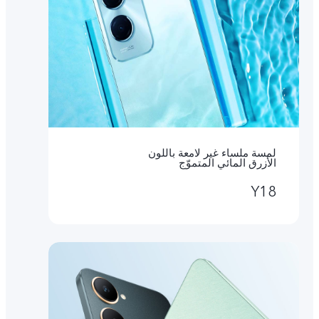
لمسة ملساء غير لامعة باللون
الأزرق المائي المتموّج
Y18