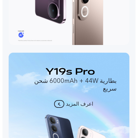
بطارية 6000mAh + 44W شحن
سريع
اعرف المزيد