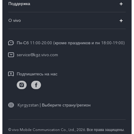
Поддержка
V25e
FAQs
O vivo
Y02
Funtouch OS
Общая информация
Y16
IMEI аутентификация
Пн-Сб 11:00-20:00 (кроме праздников и пн 18:00-19:00)
Пресс Центр
Y35
Обновление системы
service@kgz.vivo.com
Юридическая информация
Инструкции по гарантии vivo
О нас
Подпишитесь на нас
Стабильность
Центр конфиденциальности vivo
Kyrgyzstan | Выберите страну/регион
© vivo Mobile Communication Co., Ltd., 2026. Все права защищены.