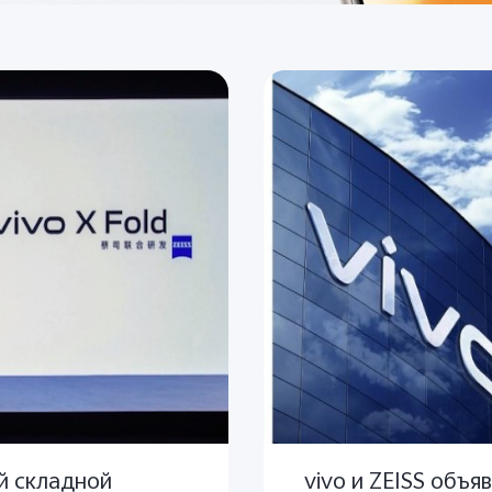
ый складной
vivo и ZEISS объя