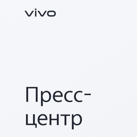
Пресс-
V25
V25e
Новинка
Новинка
центр