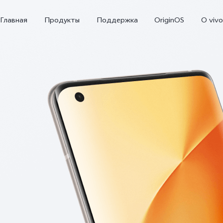
Главная
Продукты
Поддержка
OriginOS
O vivo
Y02
Y35
Y
Новинка
Новинка