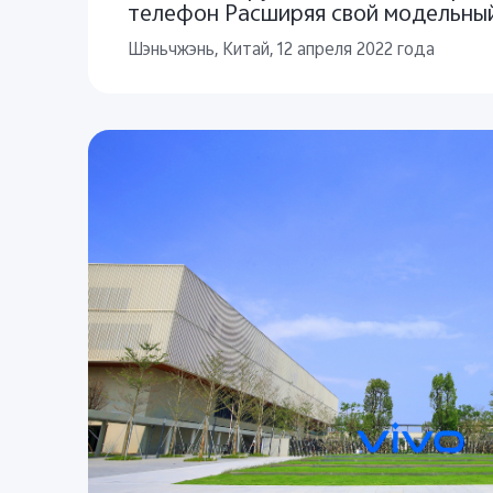
телефон Расширяя свой модельный
vivo также представила 7-дюймовы
Шэньчжэнь, Китай, 12 апреля 2022 года
свой первый флагманский планшет 