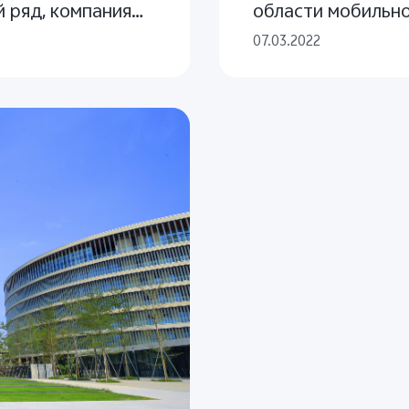
 ряд, компания
области мобильн
й экран X Note и
07.03.2022
vivo Pad.