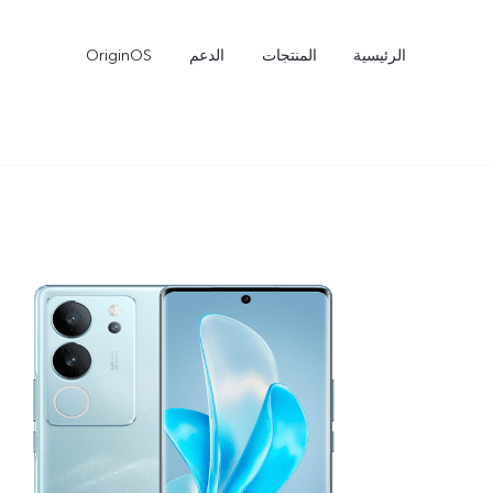
الرئيسية
المنتجات
الدعم
OriginOS
X300
X300 Pro
جديد
جديد