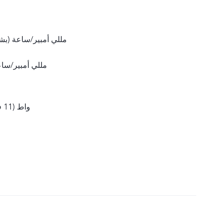
4600 مللي أمبير/ساعة 
4505 مللي أمبير/س
80 واط (11 فولت/7.3 أمبير)