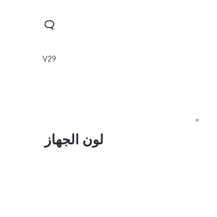
V29
لون الجهاز
X200 FE
V60 Lite 5G
V60