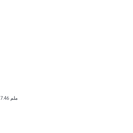
164.18 × 74.37 × 7.46 ملم