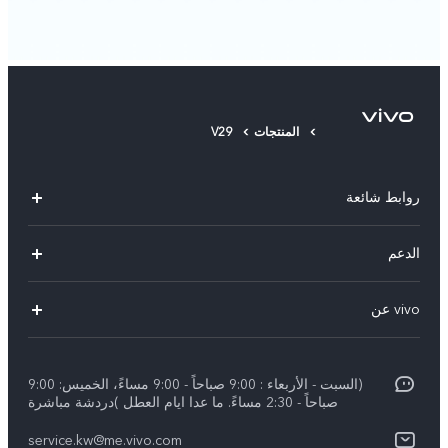
المنتجات
V29
روابط شائعة
X300 Pro (New)
الدعم
X300 (New)
الاسئلة الشائعة
vivo عن
X200 FE (New)
مركز الخدمة
الإشعارات القانونية
Y29s 5G
Funtouch OS
(السبت - الأربعاء : 9:00 صباحاً - 9:00 مساءً، الخميس: 9:00
نبذة عنا
Y39 5G
صباحاً - 2:30 مساءً. ما عدا ايام العطل )دردشة مباشرة
مصادقة IMEI
مركز الخصوصية لدى vivo
service.kw@me.vivo.com
V50 Lite 5G