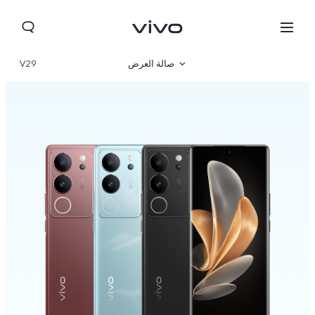
صالة العرض
V29
نظرة عامة
مواصفات المنتج
Kuwait(ar) | حدد البلد/المنطقة