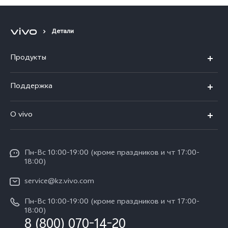
стратегического партнерства,
ориентированных на
пользователя
Детали
Продукты
X100
Поддержка
V40
FAQs
O vivo
V30 5G
Сервисные центры
Общая информация
V30e 5G
Funtouch OS
Пн-Вс 10:00-19:00 (кроме праздников и чт 17:00-
Пресс-центр
Y100
18:00)
IMEI аутентификация
Карьера в vivo
Y28
service@kz.vivo.com
Обновление системы
Юридическая информация
Пн-Вс 10:00-19:00 (кроме праздников и чт 17:00-
Y18
Запрос хода ремонта
18:00)
О нас
8 (800) 070-14-20
Y17s