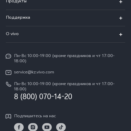
Продукты
X100
Поддержка
V40
FAQs
O vivo
V30 5G
Сервисные центры
Общая информация
V30e 5G
Funtouch OS
Пн-Вс 10:00-19:00 (кроме праздников и чт 17:00-
Пресс-центр
Y100
18:00)
IMEI аутентификация
Карьера в vivo
Y28
service@kz.vivo.com
Обновление системы
Юридическая информация
Пн-Вс 10:00-19:00 (кроме праздников и чт 17:00-
Y18
Запрос хода ремонта
18:00)
О нас
8 (800) 070-14-20
Y17s
Инструкции по гарантии vivo
Центр конфиденциальности vivo
Y36
Подпишитесь на нас
Стабильность
TWS 3e