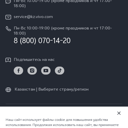
Пн-Вс 10:00-19:00 (кроме праздников и чт 17:00-
Пресс-центр
Y100
18:00)
IMEI аутентификация
Карьера в vivo
Y28
service@kz.vivo.com
Обновление системы
Юридическая информация
Пн-Вс 10:00-19:00 (кроме праздников и чт 17:00-
Y18
Запрос хода ремонта
18:00)
О нас
8 (800) 070-14-20
Y17s
Инструкции по гарантии vivo
Центр конфиденциальности vivo
Y36
Подпишитесь на нас
Стабильность
TWS 3e
Все модели
Казахстан | Выберите страну/регион
© vivo Mobile Communication Co., Ltd., 2026. Все права защищены.
Политика конфиденциальности vivo
|
Наш сайт использует файлы cookie для повышения удобства
использования. Продолжая использовать наш сайт, вы принимаете
Политика vivo в отношении файлов cookie
|