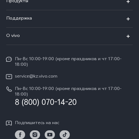
Продукты
X100
Поддержка
V40
FAQs
O vivo
V30 5G
Сервисные центры
Общая информация
V30e 5G
Funtouch OS
Пн-Вс 10:00-19:00 (кроме праздников и чт 17:00-
Пресс-центр
Y100
18:00)
IMEI аутентификация
Карьера в vivo
Y28
service@kz.vivo.com
Обновление системы
Юридическая информация
Пн-Вс 10:00-19:00 (кроме праздников и чт 17:00-
Y18
Запрос хода ремонта
18:00)
О нас
8 (800) 070-14-20
Y17s
Инструкции по гарантии vivo
Центр конфиденциальности vivo
Y36
Подпишитесь на нас
Стабильность
TWS 3e