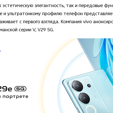
к эстетическую элегантность, так и передовые фун
е и ультратонкому профилю телефон представляе
аживает с первого взгляда. Компания
vivo
анонсиро
манской серии
V
,
V
29 5
G
.