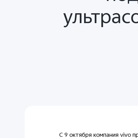
ультрас
С 9 октября компания
vivo
п