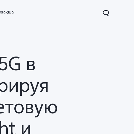
азақша
5G в
трируя
етовую
X200
X200 FE
V60
Новинка
Новинка
ht и