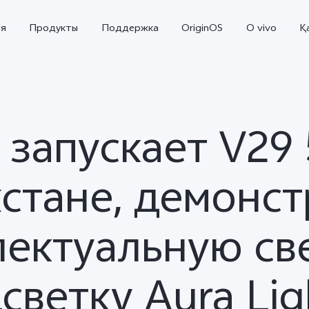
ая
Продукты
Поддержка
OriginOS
O vivo
Қ
o запускает V29 
стане, демонс
лектуальную св
V70 5G
X300 Pro
Новинка
Новинка
светку Aura Lig