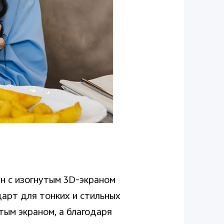
н с изогнутым 3D-экраном
арт для тонких и стильных
тым экраном, а благодаря