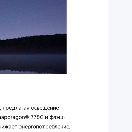
ы, предлагая освещение
Snapdragon® 778G и флэш-
снижает энергопотребление,