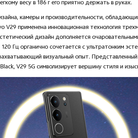
гкому весу в 186 г его приятно держать в руках.
дизайна, камеры и производительности, обладаю
ivo V29 применена инновационная технология трех
эстетический дизайн дополняется очаровательным
 120 Гц органично сочетается с ультратонким эст
захватывающий визуальный опыт. Представленный 
l Black, V29 5G символизирует вершину стиля и изы