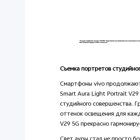
Съемка портретов студийног
Смартфоны vivo продолжают
Smart Aura Light Portrait V2
студийного совершенства. Г
оттенок освещения для кажд
V29 5G прекрасно гармониру
Свет ауры стал не просто б