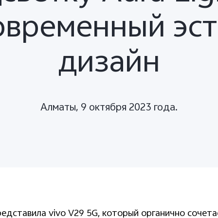
овременный эс
дизайн
Алматы, 9 oктября 2023 года.
редставила
vivo
V
29 5
G
, который
органично сочетае