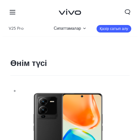
V25 Pro
Сипаттамалар
Қазір сатып алу
Шолу
Галерея
Өнім түсі