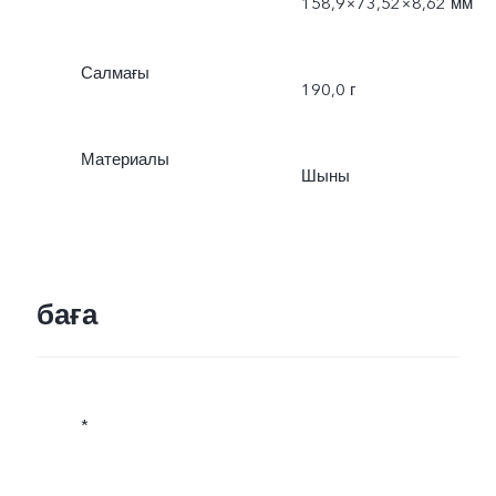
158,9×73,52×8,62 мм
Салмағы
190,0 г
Материалы
Шыны
баға
*