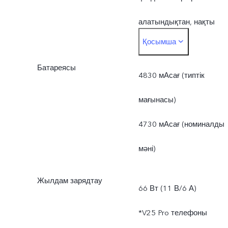
алатындықтан, нақты
Қосымша
қолжетімді RAM 12 Гб-
Батареясы
дан кем.
4830 мАсағ (типтік
*Операциялық жүйе мен
мағынасы)
алдын ала орнатылған
4730 мАсағ (номиналды
қолданбалар орын
мәні)
алатындықтан, нақты
Жылдам зарядтау
66 Вт (11 В/6 А)
қолжетімді ROM 256 Гб-
*V25 Pro телефоны
дан кем.