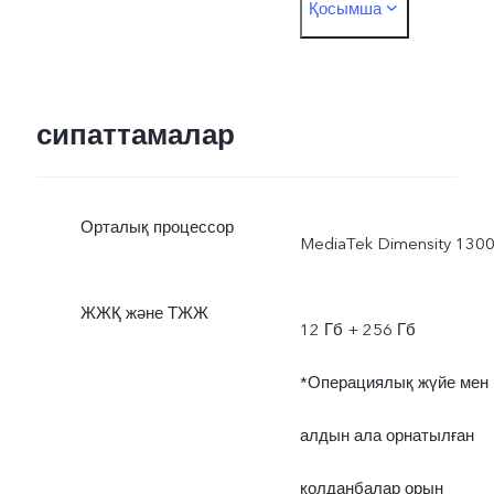
Қосымша
нұсқасына байланысты.
Желінің нақты
қолданылатын жиілік
сипаттамалар
диапазоны жергілікті
Орталық процессор
интернет провайдердің
MediaTek Dimensity 130
мүмкіндігіне байланысты
ЖЖҚ және ТЖЖ
12 Гб + 256 Гб
болады.
*Операциялық жүйе мен
алдын ала орнатылған
қолданбалар орын