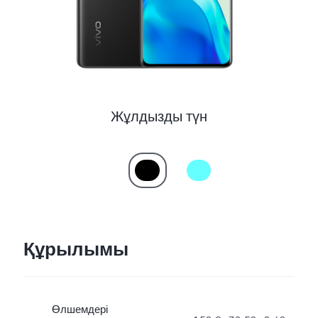
Жұлдызды түн
Құрылымы
Өлшемдері