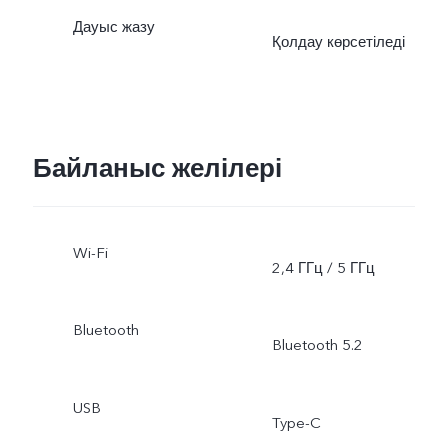
Қос көрініс, Қызықты
Дауыс жазу
Қолдау көрсетіледі
бейне, Влог, Портрет, Қо
экспозиция, Кәсіби спорт
Байланыс желілері
Wi-Fi
2,4 ГГц / 5 ГГц
Bluetooth
Bluetooth 5.2
USB
Type-C