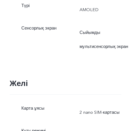
Түрі
AMOLED
Сенсорлық экран
Сыйымды
мультисенсорлық экран
Желі
Карта ұясы
2 nano SIM-картасы
Күту режимі