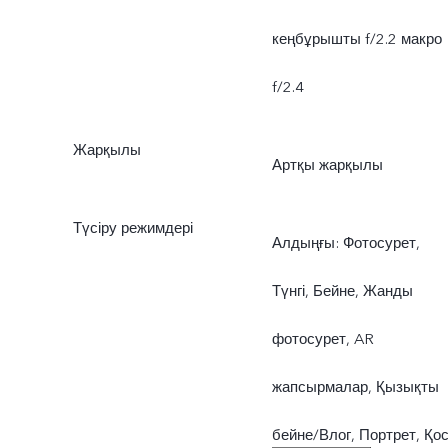
кеңбұрышты f/2.2 макро
f/2.4
Жарқылы
Артқы жарқылы
Түсіру режимдері
Алдыңғы: Фотосурет,
Түнгі, Бейне, Жанды
фотосурет, AR
жапсырмалар, Қызықты
бейне/Влог, Портрет, Қо