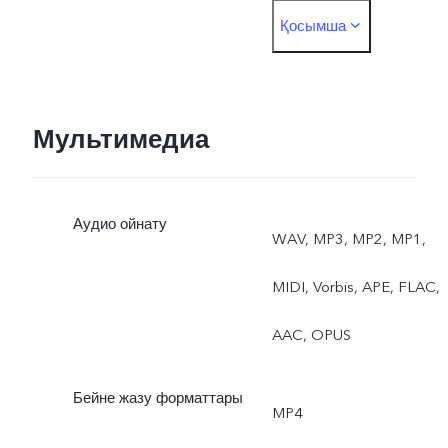
Қосымша
экспозиция, Кәсіби спорт
Қос көрініс
Артқы: Фотосурет, Түнгі,
Мультимедиа
Бейне, Жоғары
Аудио ойнату
ажыратымдылық,
WAV, MP3, MP2, MP1,
Панорама, Баяу қозғалыс
MIDI, Vorbis, APE, FLAC,
Жанды фотосурет,
AAC, OPUS
Таймлапс, Pro, AR
Бейне жазу форматтары
MP4
жапсырмалар, Құжаттар,