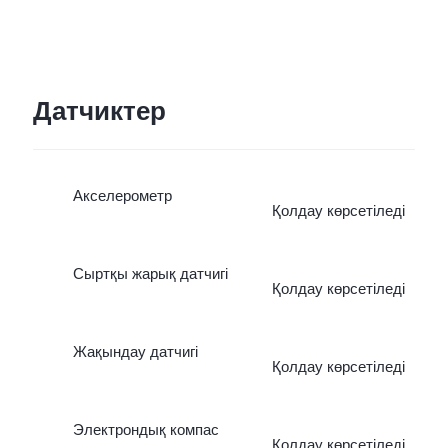
Датчиктер
Акселерометр
Қолдау көрсетіледі
Сыртқы жарық датчигі
Қолдау көрсетіледі
Жақындау датчигі
Қолдау көрсетіледі
Электрондық компас
Қолдау көрсетіледі