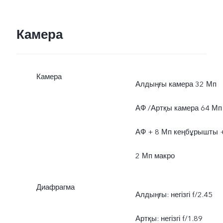
динамикалық түрде
өзгеріп отырады.
Камера
Камера
Алдыңғы камера 32 Мп
АФ /Артқы камера 64 Мп
АФ + 8 Мп кеңбұрышты 
2 Мп макро
Диафрагма
Алдыңғы: негізгі f/2.45
Артқы: негізгі f/1.89