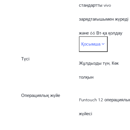
стандартты vivo
зарядтағышымен жүреді
және 66 Вт-қа қолдау
Қосымша
көрсетеді. Нақты
Түсі
зарядтау қуаты қоршаған
Жұлдызды түн, Көк
орта жағдайына және
толқын
құрылғының қалай
Операциялық жүйе
Funtouch 12 операциялы
қолданылатынына
жүйесі
байланысты