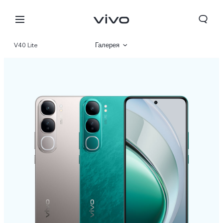
V40 Lite
Галерея
Шолу
Сипаттамалар