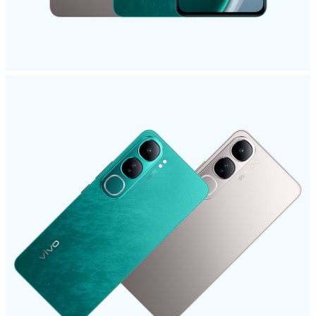
Казахстан(kk) | Елді/аймақты таңдаңыз