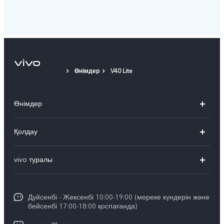
Өнімдер
V40 Lite
Өнімдер
X300 Pro
Қолдау
X300
FAQs
vivo туралы
X200
Сервистік орталықтар
Жалпы ақпарат
X200 FE
Funtouch OS
Дүйсенбі - Жексенбі 10:00-19:00 (мереке күндерін және
Баспасөз орталығы
V60
бейсенбі 17:00-18:00 қоспағанда)
IMEI сәйкестендіру
vivo компаниясында жұмыс жасау