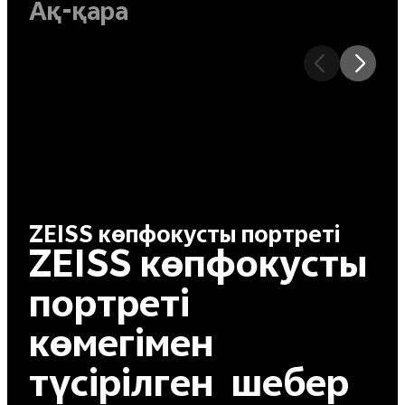
Ақ-қара
ZEISS көпфокусты портреті
ZEISS көпфокусты
портреті
көмегімен
түсірілген шебер