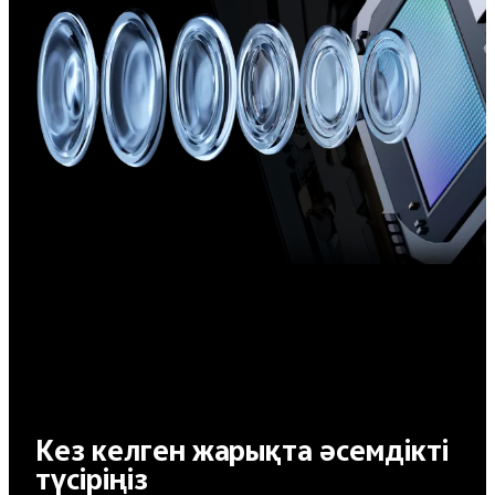
Кез келген жарықта әсемдікті
түсіріңіз