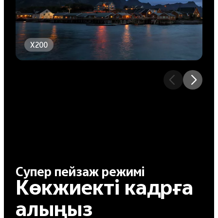
X200
Супер пейзаж режимі
Көкжиекті кадрға
алыңыз