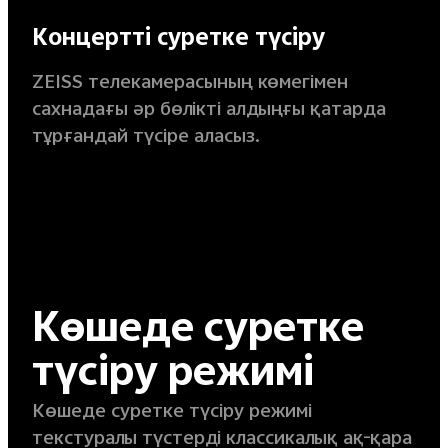
Концертті суретке түсіру
ZEISS телекамерасының көмегімен
сахнадағы әр бөлікті алдыңғы қатарда
тұрғандай түсіре аласыз.
Көшеде суретке
түсіру режимі
Көшеде суретке түсіру режимі
текстуралы түстерді классикалық ақ-қара