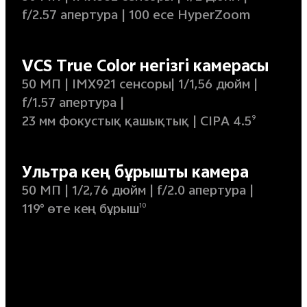
f/2.57 апертура |
100 есе HyperZoom
VCS True Color негізгі камерасы
50 МП |
IMX921 сенсоры|
1/1,56 дюйм |
f/1.57 апертура |
23 мм фокустық қашықтық |
CIPA 4.5
9
Ультра кең бұрышты камера
50 МП |
1/2,76 дюйм |
f/2.0 апертура |
119° өте кең бұрыш
10