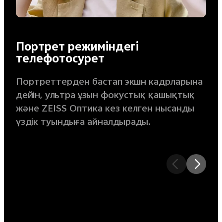
Портрет режиміндегі
телефотосурет
Портреттерден бастап экшн кадрларына
дейін, ультра ұзын фокустық қашықтық
және ZEISS Оптика кез келген нысанды
үздік туындыға айналдырады.