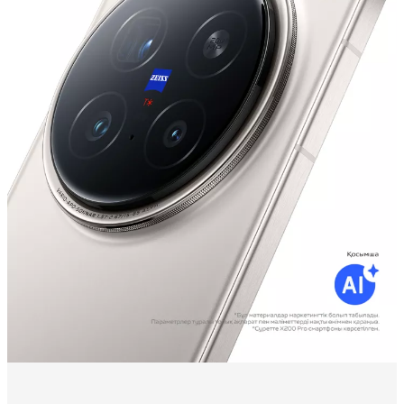
Казахстан(kk) | Елді/аймақты таңдаңыз