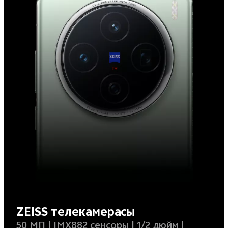
ZEISS телекамерасы
50 МП |
IMX882 сенсоры |
1/2 дюйм |