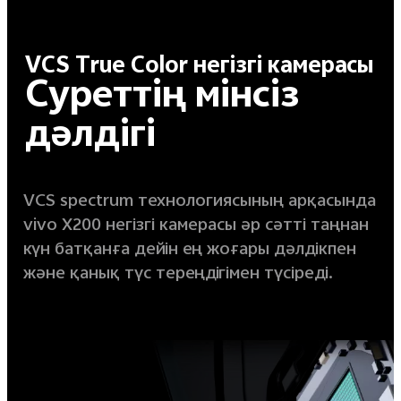
VCS True Color негізгі камерасы
Суреттің мінсіз
дәлдігі
VCS spectrum технологиясының арқасында
vivo X200 негізгі камерасы әр сәтті таңнан
күн батқанға дейін ең жоғары дәлдікпен
және қанық түс тереңдігімен түсіреді.