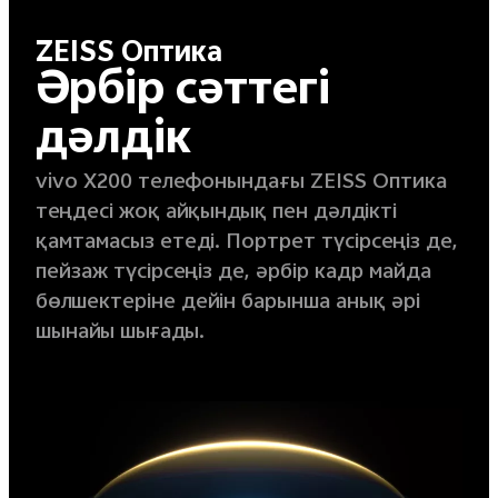
ZEISS Оптика
Әрбір сәттегі
дәлдік
vivo X200 телефонындағы ZEISS Оптика
теңдесі жоқ айқындық пен дәлдікті
қамтамасыз етеді. Портрет түсірсеңіз де,
пейзаж түсірсеңіз де, әрбір кадр майда
бөлшектеріне дейін барынша анық әрі
шынайы шығады.