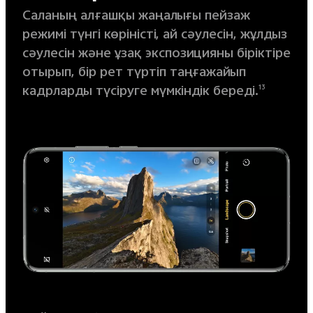
Саланың алғашқы жаңалығы пейзаж
режимі түнгі көріністі, ай сәулесін, жұлдыз
сәулесін және ұзақ экспозицияны біріктіре
отырып, бір рет түртіп таңғажайып
кадрларды түсіруге мүмкіндік береді.
13