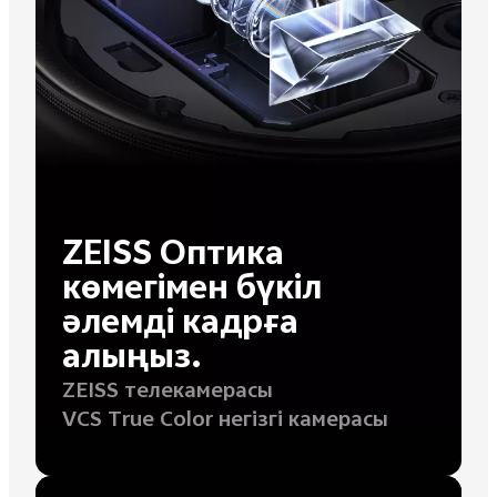
ZEISS Оптика
көмегімен бүкіл
әлемді кадрға
алыңыз.
ZEISS телекамерасы
VCS True Color негізгі камерасы