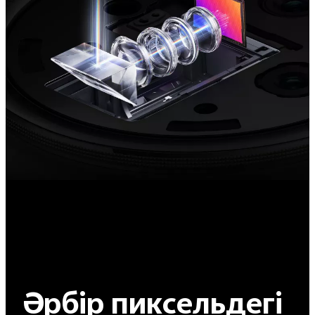
Әрбір пиксельдегі