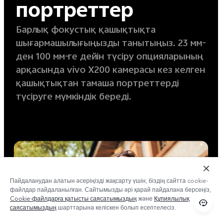
портреттер
Барлық фокустық қашықтықта
шығармашылығыңызды танытыңыз. 23 мм-
ден 100 мм-ге дейін түсіру опцияларының
арқасында vivo X200 камерасы кез келген
қашықтықтан тамаша портреттерді
түсіруге мүмкіндік береді.
Пайдаланудан алатын әсеріңізді жақсарту үшін, біздің сайтта cookie-
файлдар пайдаланылған. Сайтымызды әрі қарай пайдалана берсеңіз,
Cookie-файлдарға қатысты саясатымыздың
және
Құпиялылық
саясатымыздың
шарттарына келіскен болып есептелесіз.