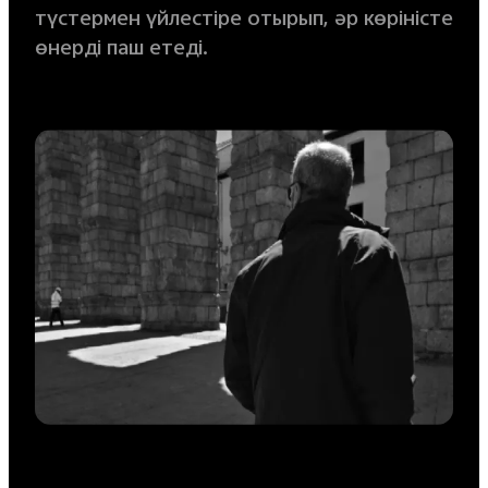
түстермен үйлестіре отырып, әр көріністе
өнерді паш етеді.