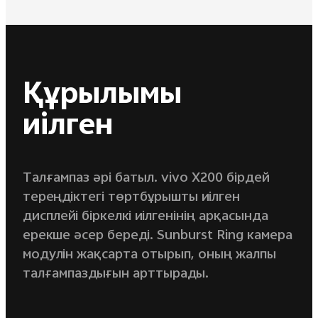
Құрылымы
иілген
Талғампаз әрі батыл. vivo X200 бірдей
тереңдіктегі төртбұрышты иілген
дисплейі біркелкі иілгенінің арқасында
ерекше әсер береді. Sunburst Ring камера
модулін жақсарта отырып, оның жалпы
талғампаздығын арттырады.