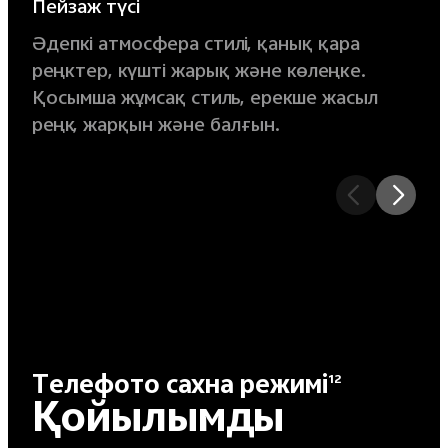
Пейзаж түсі
Әдепкі атмосфера стилі, қанық қара
реңктер, күшті жарық және көлеңке.
Қосымша жұмсақ стиль, ерекше жасыл
реңк, жарқын және балғын.
Телефото сахна режимі
12
Қойылымды