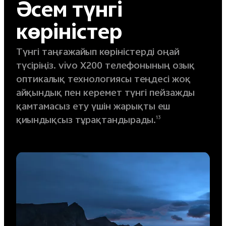
Әсем түнгі
көріністер
Түнгі таңғажайып көріністерді оңай
түсіріңіз. vivo X200 телефонының озық
оптикалық технологиясы теңдесі жоқ
айқындық пен керемет түнгі пейзажды
қамтамасыз ету үшін жарықты еш
қиындықсыз тұрақтандырады.
13