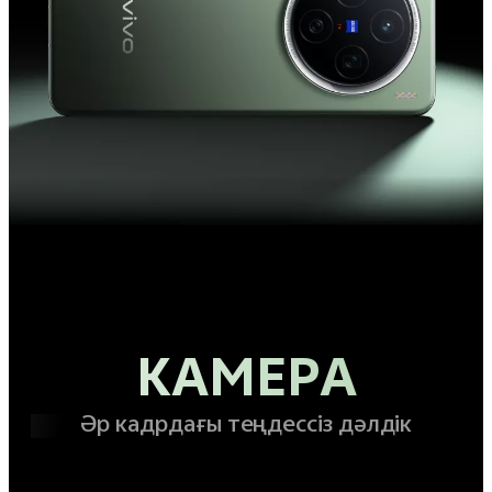
КАМЕРА
Әр кадрдағы теңдессіз дәлдік