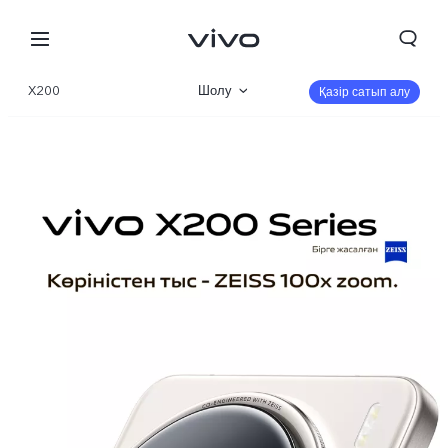
X200
Шолу
Қазір сатып алу
Галерея
Сипаттамалар