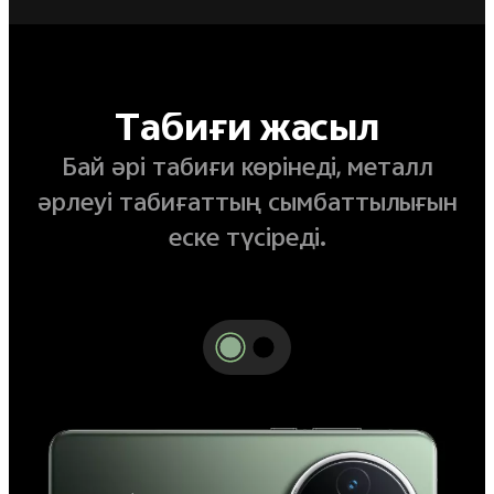
Табиғи жасыл
Бай әрі табиғи көрінеді, металл
әрлеуі табиғаттың сымбаттылығын
еске түсіреді.