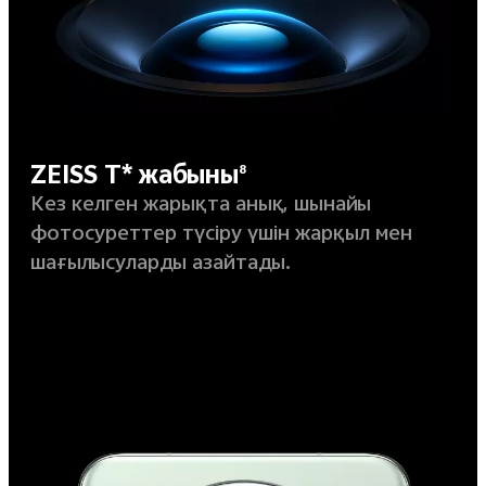
ZEISS T* жабыны
8
Кез келген жарықта анық, шынайы
фотосуреттер түсіру үшін жарқыл мен
шағылысуларды азайтады.