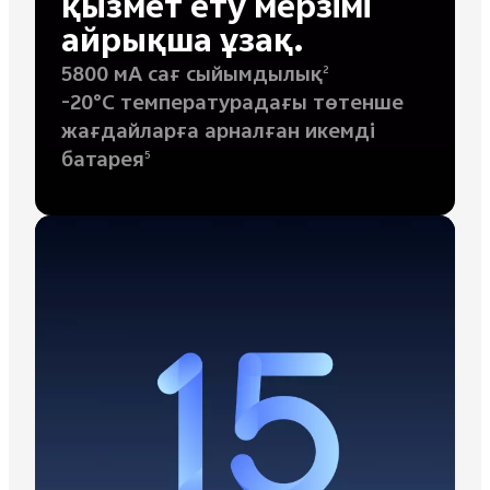
қызмет ету мерзімі
айрықша ұзақ.
5800 мА сағ сыйымдылық
2
-20°C температурадағы төтенше
жағдайларға арналған икемді
батарея
5