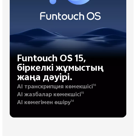
Funtouch OS 15,
біркелкі жұмыстың
жаңа дәуірі.
AI транскрипция көмекшісі
16
AI жазбалар көмекшісі
15
AI көмегімен өшіру
14