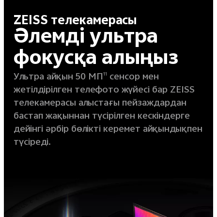
ZEISS телекамерасы
Әлемді ультра
фокусқа алыңыз
Ультра айқын 50 МП
сенсор мен
11
жетілдірілген телефото жүйесі бар ZEISS
телекамерасы алыстағы пейзаждардан
бастап жақыннан түсірілген кескіндерге
дейінгі әрбір бөлікті керемет айқындықпен
түсіреді.