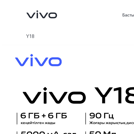
Басты
Y18
X300 FE
V70FE
жаңа
жаңа