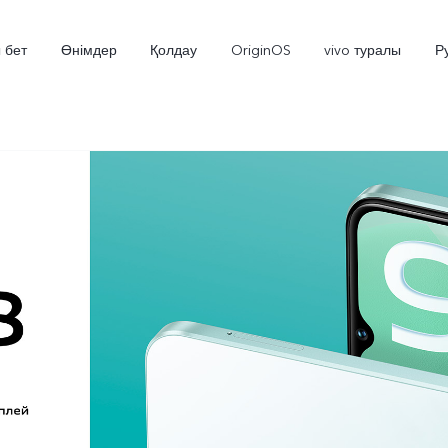
 бет
Өнімдер
Қолдау
OriginOS
vivo туралы
Р
V70 5G
X300 Pro
жаңа
жаңа