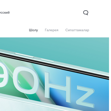
усский
Шолу
Галерея
Сипаттамалар
X200
X200 FE
V60
жаңа
жаңа