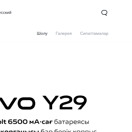
усский
Шолу
Галерея
Сипаттамалар