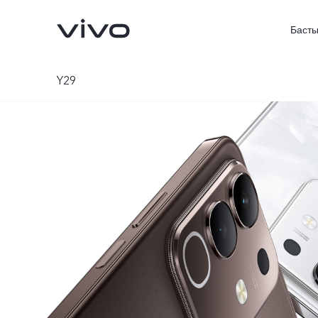
Басты
Y29