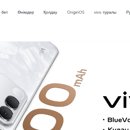
 бет
Өнімдер
Қолдау
OriginOS
vivo туралы
Р