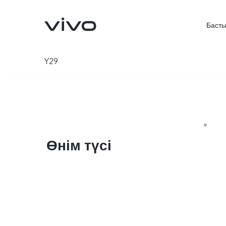
Басты
Y29
Өнім түсі
X300 FE
V70FE
жаңа
жаңа