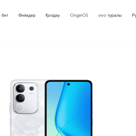
 бет
Өнімдер
Қолдау
OriginOS
vivo туралы
Р
V70 5G
X300 Pro
жаңа
жаңа