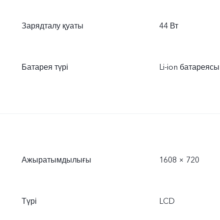
Зарядталу қуаты
44 Вт
Батарея түрі
Li-ion батареясы
Ажыратымдылығы
1608 × 720
Түрі
LCD