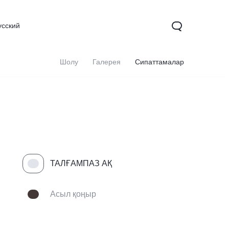
усский
Шолу
Галерея
Сипаттамалар
ТАЛҒАМПАЗ АҚ
X200
X200 FE
V60
жаңа
жаңа
Асыл қоңыр