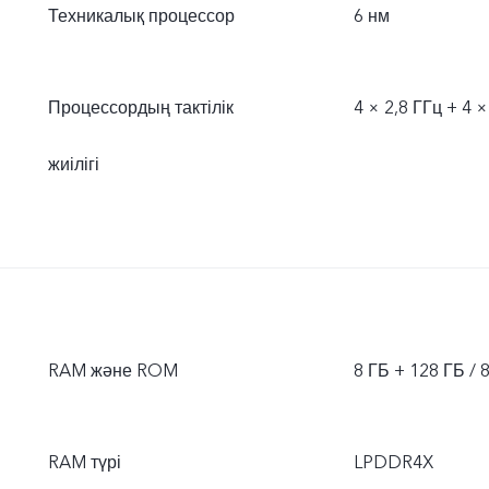
Техникалық процессор
6 нм
Процессордың тактілік
4 × 2,8 ГГц + 4 ×
жиілігі
RAM және ROM
8 ГБ + 128 ГБ / 
RAM түрі
LPDDR4X