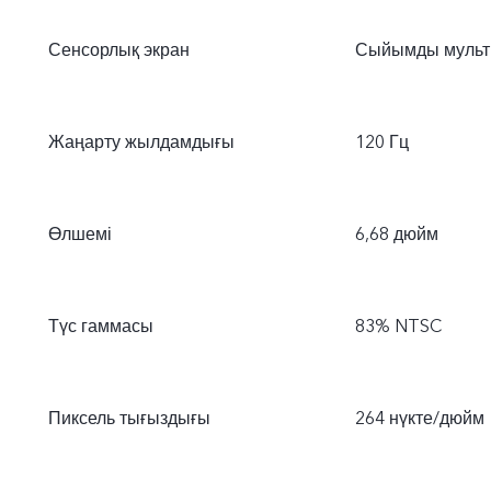
Сенсорлық экран
Сыйымды мульт
Жаңарту жылдамдығы
120 Гц
Өлшемі
6,68 дюйм
Түс гаммасы
83% NTSC
Пиксель тығыздығы
264 нүкте/дюйм