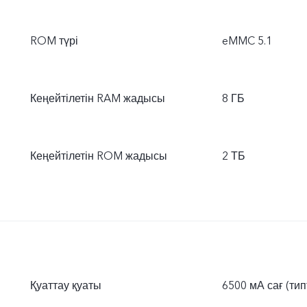
ROM түрі
eMMC 5.1
Кеңейтілетін RAM жадысы
8 ГБ
Кеңейтілетін ROM жадысы
2 ТБ
Қуаттау қуаты
6500 мА сағ (тип