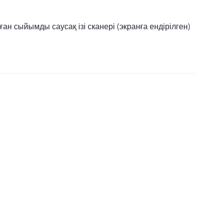
ан сыйымды саусақ ізі сканері (экранға ендірілген)