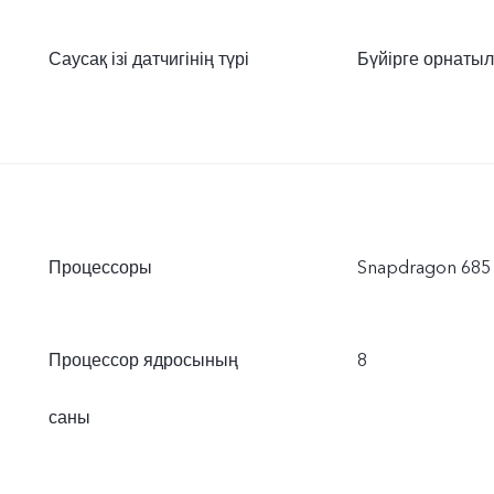
Саусақ ізі датчигінің түрі
Бүйірге орнатылғ
Процессоры
Snapdragon 685
Процессор ядросының
8
саны