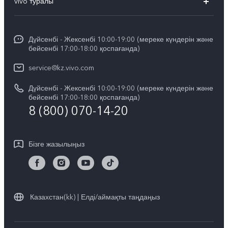
vivo туралы
X200
Сервистік орталықтар
Жалпы ақпарат
X200 FE
Funtouch OS
Дүйсенбі - Жексенбі 10:00-19:00 (мереке күндерін және
Баспасөз орталығы
V60
бейсенбі 17:00-18:00 қоспағанда)
IMEI сәйкестендіру
vivo компаниясында жұмыс жасау
V60 Lite 5G
service@kz.vivo.com
Қосалқы бөлшектердің құнын сұрау
Құқықтық хабарламалар
Дүйсенбі - Жексенбі 10:00-19:00 (мереке күндерін және
Барлық үлгілер
Жүйені жаңарту
бейсенбі 17:00-18:00 қоспағанда)
Біз туралы
8 (800) 070-14-20
vivo кепілдік туралы нұсқаулық
vivo құпиялық орталығы
Бізге жазылыңыз
Тұрақтылық
Казахстан(kk) | Елді/аймақты таңдаңыз