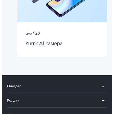
vivo Y20
Үштік AI-камера
Өнімдер
X300 Pro
Қолдау
X300
FAQs