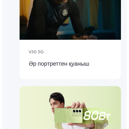
V30 5G
Әр портреттен қуаныш