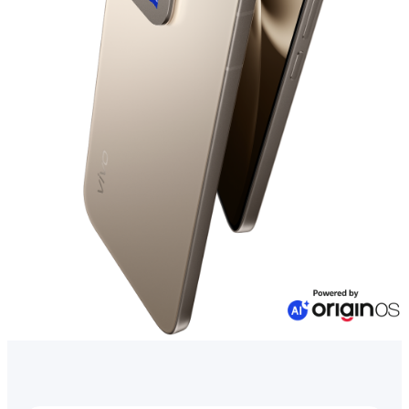
Казахстан(kk) | Елді/аймақты таңдаңыз