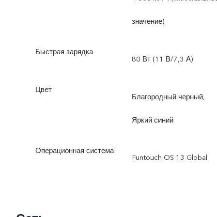
* Фактический объем
значение)
доступной встроенной
Быстрая зарядка
80 Вт (11 В/7,3 А)
памяти составляет мене
256 Гб вследствие
Цвет
Благородный черный,
размера хранилища
Яркий синий
операционной системы и
Операционная система
предустановленных
Funtouch OS 13 Global
приложений.