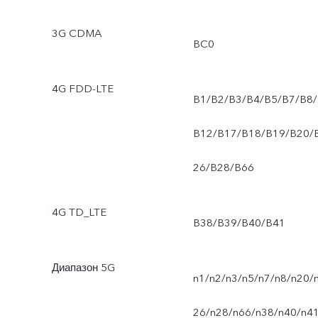
3G CDMA
BC0
4G FDD-LTE
B1/B2/B3/B4/B5/B7/B8/
B12/B17/B18/B19/B20/
26/B28/B66
4G TD_LTE
B38/B39/B40/B41
Диапазон 5G
n1/n2/n3/n5/n7/n8/n20/
26/n28/n66/n38/n40/n4