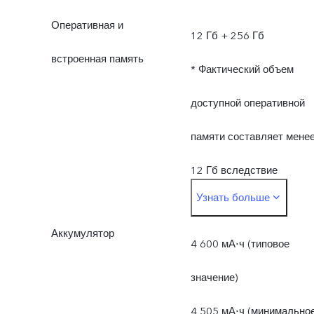
Оперативная и
12 Гб + 256 Гб
встроенная память
* Фактический объем
доступной оперативной
памяти составляет мене
12 Гб вследствие
Узнать больше
размера хранилища
Аккумулятор
операционной системы и
4 600 мА⋅ч (типовое
предустановленных
значение)
приложений.
4 505 мА⋅ч (минимально