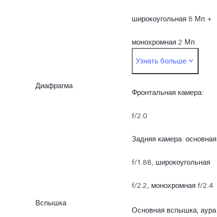
широкоугольная 8 Мп +
монохромная 2 Мп
Узнать больше
* Количество пикселей
Диафрагма
может отличаться в
Фронтальная камера:
разных режимах работы
f/2.0
камеры и зависит от
Задняя камера: основная
фактического
f/1.88, широкоугольная
использования.
f/2.2, монохромная f/2.4
Вспышка
Основная вспышка, аура