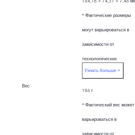
164,18 × 74,37 × 7,46 м
* Фактические размеры
могут варьироваться в
зависимости от
технологических
Узнать больше
процессов, метода
Вес
измерения и
186 г
характеристик
* Фактический вес может
использованных
варьироваться в
материалов.
зависимости от