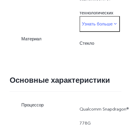
технологических
Узнать больше
процессов, метода
Материал
измерения и
Стекло
характеристик
использованных
Основные характеристики
материалов.
Процессор
Qualcomm Snapdragon®
778G