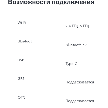
Возможности подключения
ночной режим, видео,
Wi-Fi
высокое разрешение,
2,4 ГГц, 5 ГГц
панорама, живая
Bluetooth
Bluetooth 5.2
фотография, замедленна
съемка, таймлапс,
USB
Type-C
профессиональный
GPS
режим, документы,
Поддерживается
суперлуние, спорт,
OTG
Поддерживается
разделение экрана,