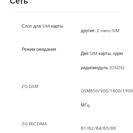
Сеть
Слот для SIM-карты
другие: 2 nano-SIM
Режим ожидания
Две SIM-карты, один
радиомодуль (DSDS)
2G GSM
GSM850/900/1800/190
МГц
3G WCDMA
B1/B2/B4/B5/B8