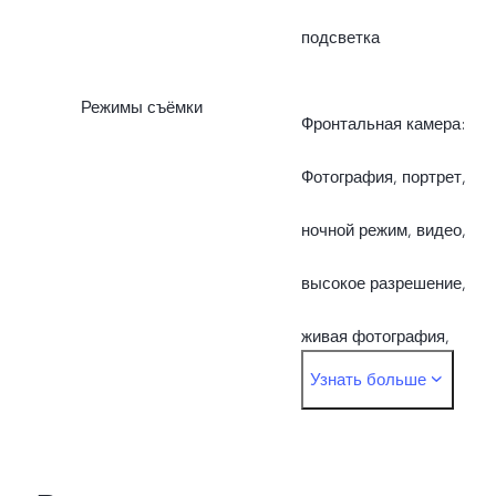
подсветка
Режимы съёмки
Фронтальная камера:
Фотография, портрет,
ночной режим, видео,
высокое разрешение,
живая фотография,
Узнать больше
разделение экрана
Задняя камера:
Фотография, портрет,