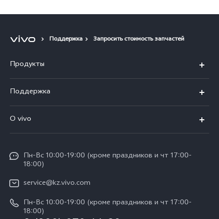
Поддержка
Запросить стоимость запчастей
Продукты
X100
Поддержка
V40
FAQs
O vivo
V30 5G
Сервисные центры
Общая информация
V30e 5G
Funtouch OS
Пн-Вс 10:00-19:00 (кроме праздников и чт 17:00-
Пресс-центр
Y100
18:00)
IMEI аутентификация
Карьера в vivo
Y28
service@kz.vivo.com
Обновление системы
Юридическая информация
Пн-Вс 10:00-19:00 (кроме праздников и чт 17:00-
Y18
Запрос хода ремонта
18:00)
О нас