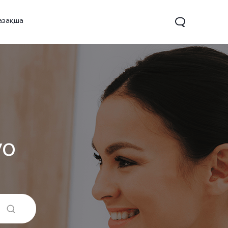
азақша
vo
X200
X200 FE
V60
Новинка
Новинка