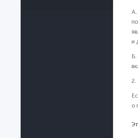
А.
по
яв
и 
Б.
вк
2.
Ес
о 
Эт