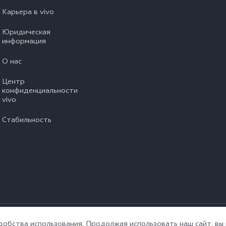
Карьера в vivo
Юридическая
информация
О нас
Центр
конфиденциальности
vivo
Стабильность
ны.
|
Политика конфиденциальности vivo
|
Политика vivo в отношении фа
удобства использования. Продолжая использовать наш сайт, в