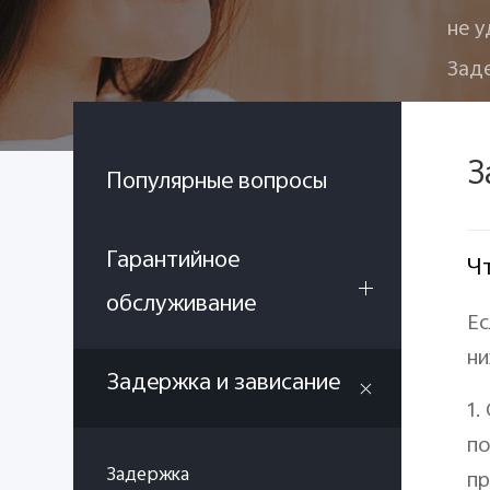
не у
Зад
З
Популярные вопросы
Гарантийное
Чт
обслуживание
Ес
ни
Задержка и зависание
1.
по
Задержка
пр