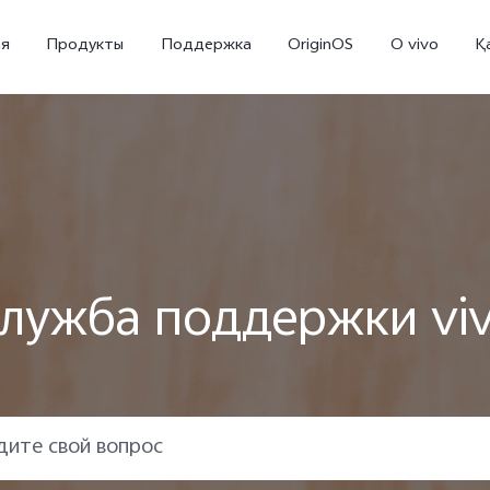
ая
Продукты
Поддержка
OriginOS
O vivo
Қ
лужба поддержки vi
V70 5G
X300 Pro
Новинка
Новинка