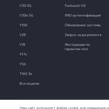
V30 5G
Funtouch OS
V30e 5G
IMEI аутентификация
Y100
Обновление системы
Y28
Запрос хода ремонта
Y18
Инструкции по
гарантии vivo
Y17s
Y36
TWS 3e
Все модели
© vivo Mobile Communication Co., Ltd., 2026. Все права защище
Наш сайт использует файлы cookie для повышения 