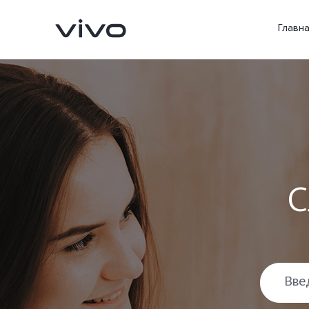
Главн
С
X300 FE
V70 FE
Новинка
Новинка