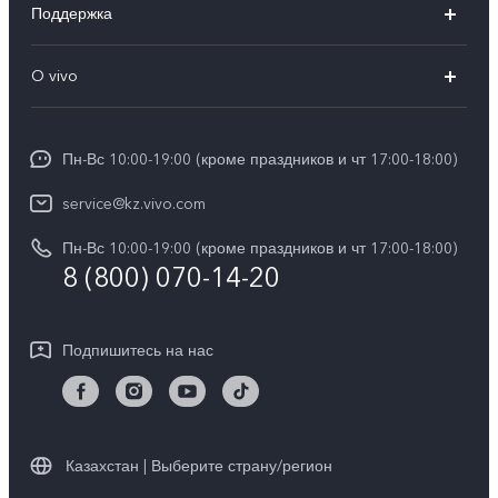
Поддержка
V40
FAQs
O vivo
V30 5G
Сервисные центры
Общая информация
V30e 5G
Funtouch OS
Пн-Вс 10:00-19:00 (кроме праздников и чт 17:00-18:00)
Пресс-центр
Y100
IMEI аутентификация
service@kz.vivo.com
Карьера в vivo
Y28
Обновление системы
Пн-Вс 10:00-19:00 (кроме праздников и чт 17:00-18:00)
Юридическая информация
Y18
8 (800) 070-14-20
Запрос хода ремонта
О нас
Y17s
Инструкции по гарантии vivo
Центр конфиденциальности vivo
Подпишитесь на нас
Y36
Стабильность
TWS 3e
Все модели
Казахстан | Выберите страну/регион