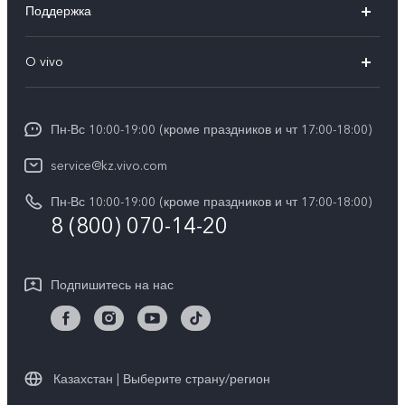
Поддержка
V40
FAQs
O vivo
V30 5G
Сервисные центры
Общая информация
V30e 5G
Funtouch OS
Пн-Вс 10:00-19:00 (кроме праздников и чт 17:00-18:00)
Пресс-центр
Y100
IMEI аутентификация
service@kz.vivo.com
Карьера в vivo
Y28
Обновление системы
Пн-Вс 10:00-19:00 (кроме праздников и чт 17:00-18:00)
Юридическая информация
Y18
8 (800) 070-14-20
Запрос хода ремонта
О нас
Y17s
Инструкции по гарантии vivo
Центр конфиденциальности vivo
Подпишитесь на нас
Y36
Стабильность
TWS 3e
Все модели
Казахстан | Выберите страну/регион