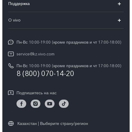
Поддержка
V40
FAQs
O vivo
V30 5G
Сервисные центры
Общая информация
V30e 5G
Funtouch OS
Пн-Вс 10:00-19:00 (кроме праздников и чт 17:00-18:00)
Пресс-центр
Y100
IMEI аутентификация
service@kz.vivo.com
Карьера в vivo
Y28
Обновление системы
Пн-Вс 10:00-19:00 (кроме праздников и чт 17:00-18:00)
Юридическая информация
Y18
8 (800) 070-14-20
Запрос хода ремонта
О нас
Y17s
Инструкции по гарантии vivo
Центр конфиденциальности vivo
Подпишитесь на нас
Y36
Стабильность
TWS 3e
Все модели
Казахстан | Выберите страну/регион